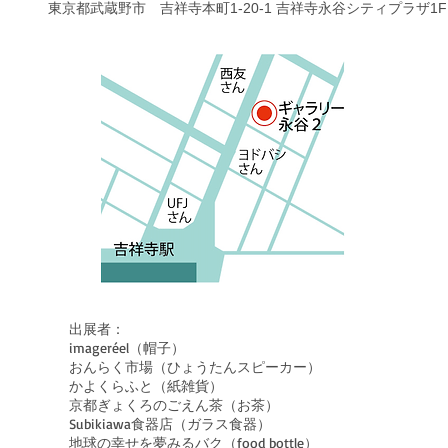
東京都武蔵野市 吉祥寺本町1-20-1 吉祥寺永谷シティプラザ1F
出展者：
imageréel（帽子）
おんらく市場（ひょうたんスピーカー）
かよくらふと（紙雑貨）
京都ぎょくろのごえん茶（お茶）
Subikiawa食器店（ガラス食器）
地球の幸せを夢みるバク（food bottle）