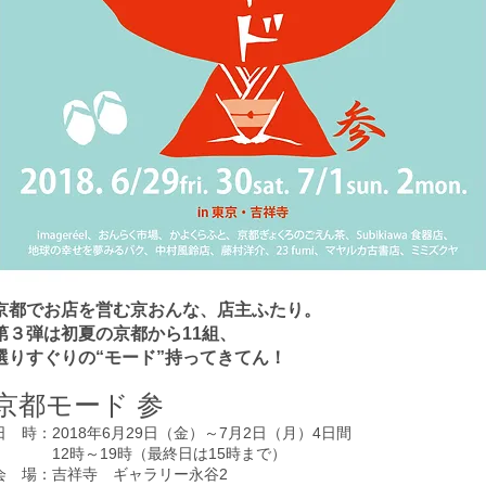
京都でお店を営む京おんな、店主ふたり。
第３弾は初夏の京都から11組、
選りすぐりの“モード”持ってきてん！
京都モード 参
日 時：2018年6月29日（金）～7月2日（月）4日間
12時～19時（最終日は15時まで）
会 場：吉祥寺 ギャラリー永谷2