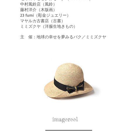
中村風鈴店（風鈴）
藤村洋介（木版画）
23 fumi（彫金ジュエリー）
マヤルカ古書店（古書）
ミミズクヤ（洋服生地きもの）
主 催：地球の幸せを夢みるバク／ミミズクヤ
imagereel